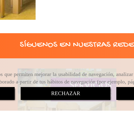
SÍGUENOS EN NUESTRAS REDE
ros que permiten mejorar la usabilidad de navegación, analiza
aborado a partir de tus hábitos de navegación (por ejemplo, pá
RECHAZAR