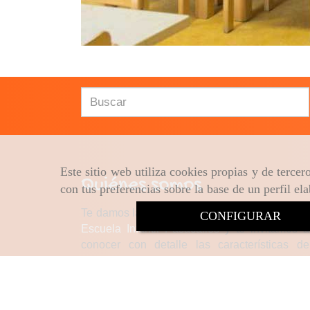
Este sitio web utiliza cookies propias y de terce
Quiénes somos
con tus preferencias sobre la base de un perfil el
Te damos la bienvenida a la página web de la
CONFIGURAR
Escuela Infantil Pasacalles
y te invitamos a
conocer con detalle las características de
nuestra
escuela infantil en Algete
.