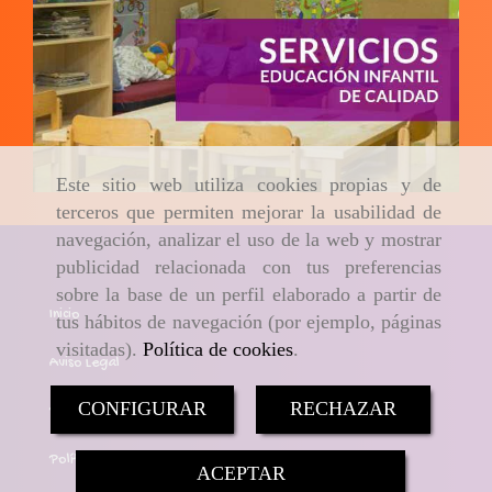
Este sitio web utiliza cookies propias y de
terceros que permiten mejorar la usabilidad de
navegación, analizar el uso de la web y mostrar
publicidad relacionada con tus preferencias
sobre la base de un perfil elaborado a partir de
Inicio
tus hábitos de navegación (por ejemplo, páginas
visitadas).
Política de cookies
.
Aviso Legal
CONFIGURAR
RECHAZAR
Política de cookies
Política de Privacidad
ACEPTAR