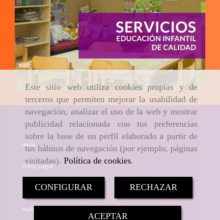
Este sitio web utiliza cookies propias y de
terceros que permiten mejorar la usabilidad de
navegación, analizar el uso de la web y mostrar
publicidad relacionada con tus preferencias
sobre la base de un perfil elaborado a partir de
Inicio
tus hábitos de navegación (por ejemplo, páginas
visitadas).
Política de cookies
.
Aviso Legal
CONFIGURAR
RECHAZAR
Política de cookies
Política de Privacidad
ACEPTAR