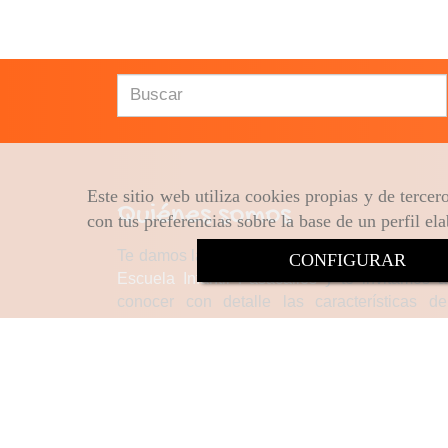
Este sitio web utiliza cookies propias y de terce
Quiénes somos
con tus preferencias sobre la base de un perfil el
Te damos la bienvenida a la página web de la
CONFIGURAR
Escuela Infantil Pasacalles
y te invitamos a
conocer con detalle las características de
nuestra
escuela infantil en Algete
.