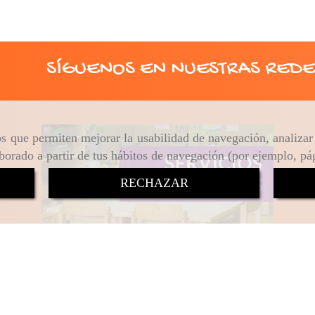
SÍGUENOS EN NUESTRAS REDE
ros que permiten mejorar la usabilidad de navegación, analiza
aborado a partir de tus hábitos de navegación (por ejemplo, pá
RECHAZAR
Inicio
Aviso Legal